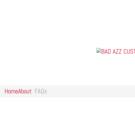
Home
Online Shop
Galerie
Felgendesigns
Kontakt
US Car Tuning &
FAQs
Home
About
FAQs
F?
Odio gravida atcursus neluctus a lorem. Maecenas tristiqu sters p
A.