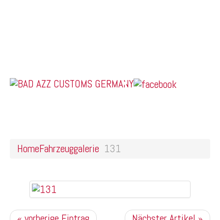
Home
Online Shop
Galerie
Felgendesigns
Kontakt
US Car Tuning & Monstertrucks
131
Home
Fahrzeuggalerie
131
« vorherige Eintrag
Nächster Artikel »