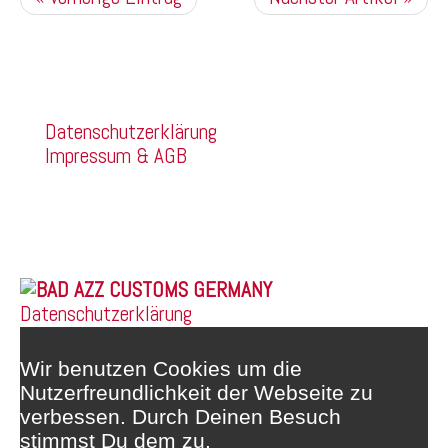
Kommentare sind deaktiviert.
Company
Datenschutzerklärung
Impressum & AGB
Franz Mehring Straße 14a
99160 Sömmerda
Telefon: 03634/3189400
Whatsapp: 0172/6159748
© 2026 |
Datenschutzerklärung
Wir benutzen Cookies um die
Nutzerfreundlichkeit der Webseite zu
verbessen. Durch Deinen Besuch
stimmst Du dem zu.