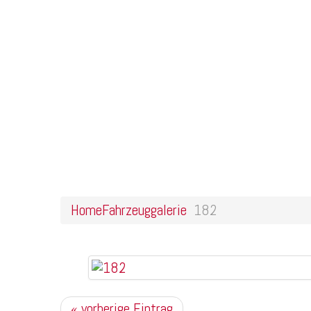
Home
Online Shop
Galerie
Felgendesigns
Kontakt
182
Home
Fahrzeuggalerie
182
« vorherige Eintrag