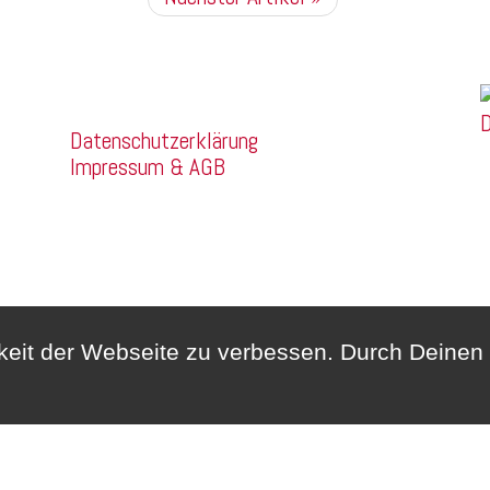
Franz Mehring
Company
Straße 14a
D
Datenschutzerklärung
99160 Sömmerda
Impressum & AGB
Telefon:
03634/3189400
Whatsapp:
0172/6159748
hkeit der Webseite zu verbessen. Durch Deine