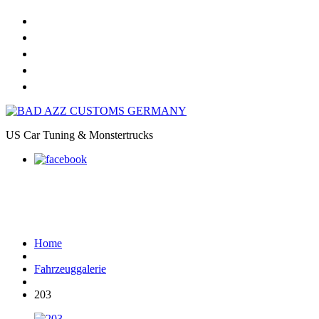
Home
Online Shop
Galerie
Felgendesigns
Kontakt
US Car Tuning & Monstertrucks
203
Home
Fahrzeuggalerie
203