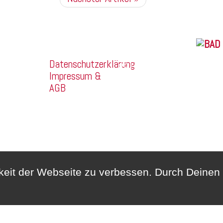
Franz Mehring
Company
Straße 14a
2026 
Datenschutzerklärung
99160
Impressum &
Sömmerda
AGB
Telefon:
03634/3189400
Whatsapp:
0172/6159748
hkeit der Webseite zu verbessen. Durch Deine