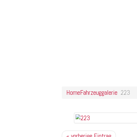
Home
Online Shop
Galerie
Felgendesigns
Kontakt
223
Home
Fahrzeuggalerie
223
« vorherige Eintrag