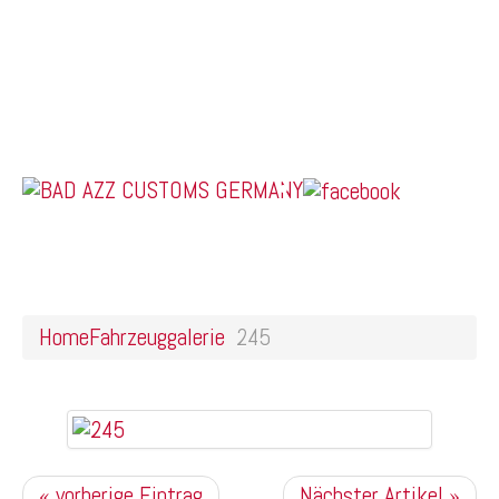
Home
Online Shop
Galerie
Felgendesigns
Kontakt
US Car Tuning & Monstertrucks
245
Home
Fahrzeuggalerie
245
« vorherige Eintrag
Nächster Artikel »