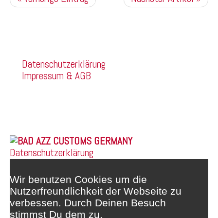
Kommentare sind deaktiviert.
Company
Datenschutzerklärung
Impressum & AGB
Franz Mehring Straße 14a
99160 Sömmerda
Telefon: 03634/3189400
Whatsapp: 0172/6159748
© 2026 |
Datenschutzerklärung
Wir benutzen Cookies um die
Nutzerfreundlichkeit der Webseite zu
verbessen. Durch Deinen Besuch
stimmst Du dem zu.