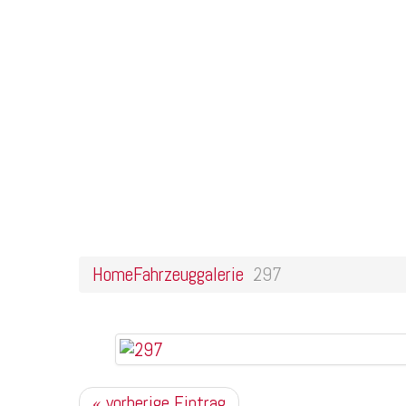
Home
Online Shop
Galerie
Felgendesigns
Kontakt
297
Home
Fahrzeuggalerie
297
« vorherige Eintrag