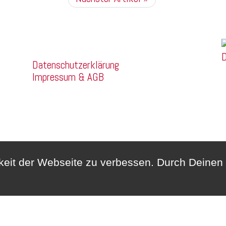
Franz Mehring
Company
Straße 14a
D
Datenschutzerklärung
99160 Sömmerda
Impressum & AGB
Telefon:
03634/3189400
Whatsapp:
0172/6159748
hkeit der Webseite zu verbessen. Durch Deine