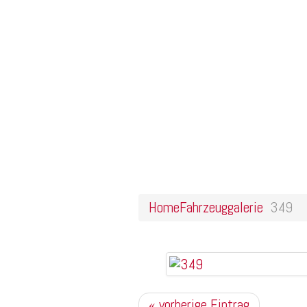
Home
Online Shop
Galerie
Felgendesigns
Kontakt
349
Home
Fahrzeuggalerie
349
« vorherige Eintrag