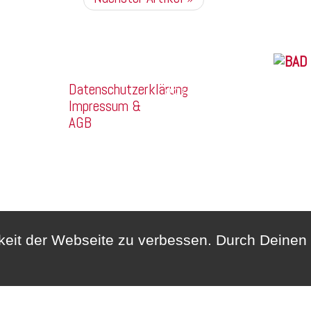
Franz Mehring
Company
Straße 14a
2026 
Datenschutzerklärung
99160
Impressum &
Sömmerda
AGB
Telefon:
03634/3189400
Whatsapp:
0172/6159748
hkeit der Webseite zu verbessen. Durch Deine