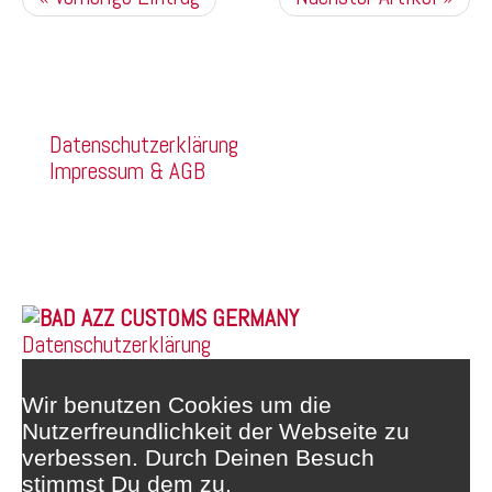
Kommentare sind deaktiviert.
Company
Datenschutzerklärung
Impressum & AGB
Franz Mehring Straße 14a
99160 Sömmerda
Telefon: 03634/3189400
Whatsapp: 0172/6159748
© 2026 |
Datenschutzerklärung
Wir benutzen Cookies um die
Nutzerfreundlichkeit der Webseite zu
verbessen. Durch Deinen Besuch
stimmst Du dem zu.