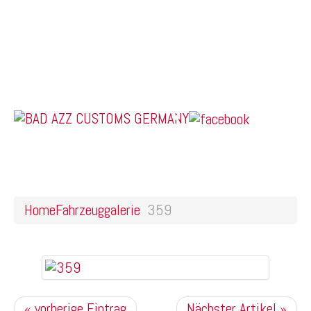
Home
Online Shop
Galerie
Felgendesigns
Kontakt
US Car Tuning & Monstertrucks
359
Home
Fahrzeuggalerie
359
« vorherige Eintrag
Nächster Artikel »