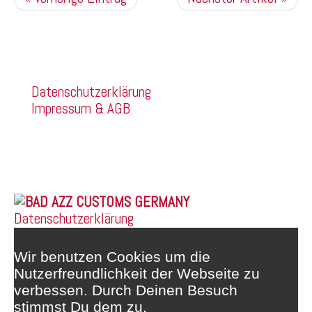
Kommentare sind deaktiviert.
Company
Datenschutzerklärung
Impressum & AGB
Franz Mehring Straße 14a
99160 Sömmerda
Telefon: 03634/3189400
Whatsapp: 0172/6159748
© 2026 |
Datenschutzerklärung
Wir benutzen Cookies um die
Nutzerfreundlichkeit der Webseite zu
verbessen. Durch Deinen Besuch
stimmst Du dem zu.