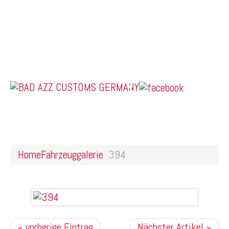
Home
Online Shop
Galerie
Felgendesigns
Kontakt
US Car Tuning & Monstertrucks
394
Home
Fahrzeuggalerie
394
« vorherige Eintrag
Nächster Artikel »