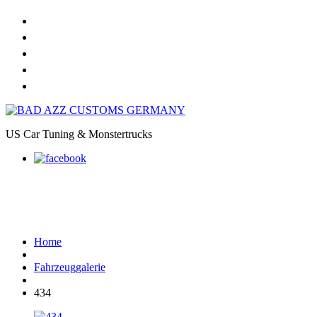
Home
Online Shop
Galerie
Felgendesigns
Kontakt
US Car Tuning & Monstertrucks
434
Home
Fahrzeuggalerie
434