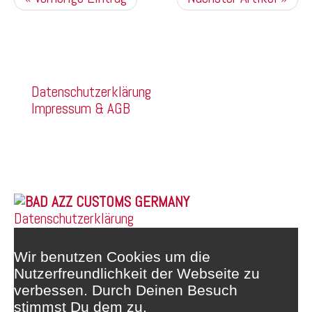
Kommentare sind deaktiviert.
Company
Datenschutzerklärung
Impressum & AGB
Franz Mehring Straße 14a
99160 Sömmerda
Telefon: 03634/3189400
Whatsapp: 0172/6159748
© 2026 |
Datenschutzerklärung
Wir benutzen Cookies um die
Nutzerfreundlichkeit der Webseite zu
verbessen. Durch Deinen Besuch
stimmst Du dem zu.