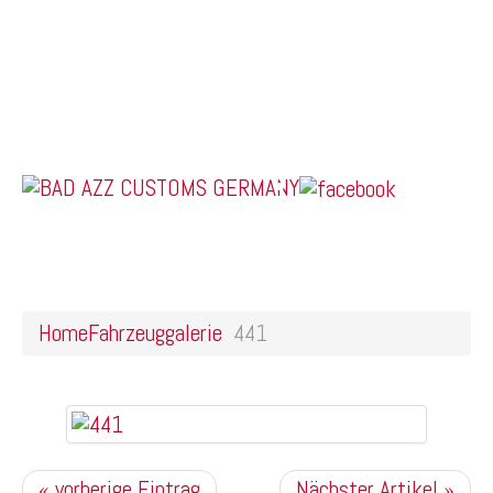
Home
Online Shop
Galerie
Felgendesigns
Kontakt
US Car Tuning & Monstertrucks
441
Home
Fahrzeuggalerie
441
« vorherige Eintrag
Nächster Artikel »