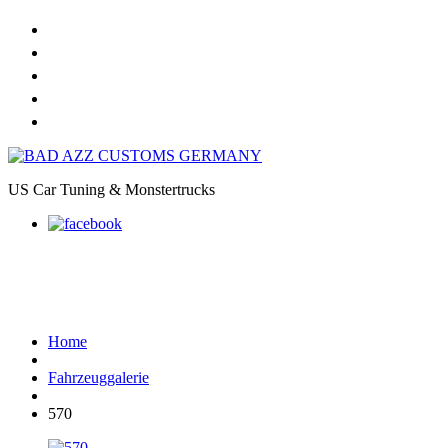
Home
Online Shop
Galerie
Felgendesigns
Kontakt
US Car Tuning & Monstertrucks
570
Home
Fahrzeuggalerie
570