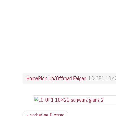
Home
Online Shop
Galerie
Felgendesigns
Kontakt
LC-OF1 10×20 schwarz gl
Home
Pick Up/Offroad Felgen
LC-OF1 10×2
« vorherige Eintrag