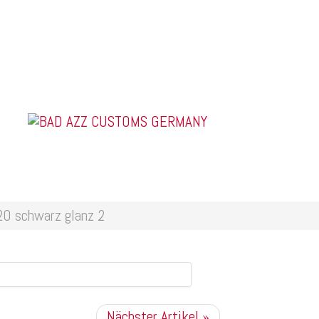
US Car Tuning & Monstertrucks
anz 2
0 schwarz glanz 2
Nächster Artikel »