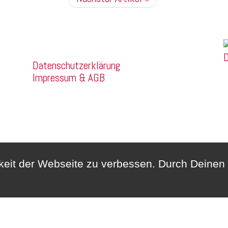
Franz Mehring
Company
Straße 14a
D
Datenschutzerklärung
99160 Sömmerda
Impressum & AGB
Telefon:
03634/3189400
Whatsapp:
0172/6159748
hkeit der Webseite zu verbessen. Durch Deine