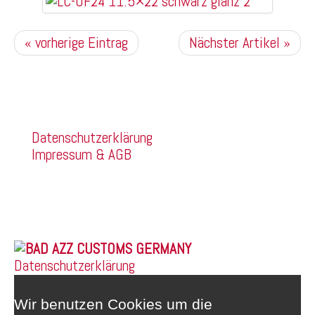
« vorherige Eintrag
Nächster Artikel »
Kommentare sind deaktiviert.
Company
Datenschutzerklärung
Impressum & AGB
Franz Mehring Straße 14a
99160 Sömmerda
Telefon: 03634/3189400
Whatsapp: 0172/6159748
© 2026 |
Datenschutzerklärung
Wir benutzen Cookies um die