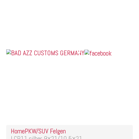
Home
Online Shop
Galerie
Felgendesigns
Kontakt
US Car Tuning & Monstertrucks
LCP11 silber 9×21/10.5×21
5×112/5×114.3/5×115/5×12
Preis pro Stück:
649,99€/749,00€ 1
Home
PKW/SUV Felgen
LCP11 silber 9×21/10.5×21