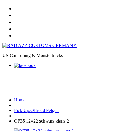
Home
Online Shop
Galerie
Felgendesigns
Kontakt
US Car Tuning & Monstertrucks
OF35 12×22 schwarz glanz 2
Home
Pick Up/Offroad Felgen
OF35 12×22 schwarz glanz 2