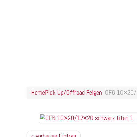
Home
Online Shop
Galerie
Felgendesigns
Kontakt
OF6 10×20/12×20 schwarz
Home
Pick Up/Offroad Felgen
OF6 10×20/1
« vorherige Eintrag