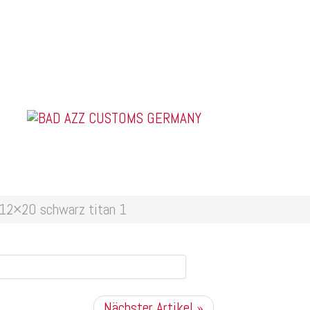
US Car Tuning & Monstertrucks
 titan 1
2×20 schwarz titan 1
Nächster Artikel »