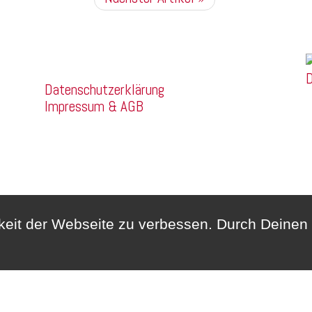
Franz Mehring
Company
Straße 14a
D
Datenschutzerklärung
99160 Sömmerda
Impressum & AGB
Telefon:
03634/3189400
Whatsapp:
0172/6159748
hkeit der Webseite zu verbessen. Durch Deine