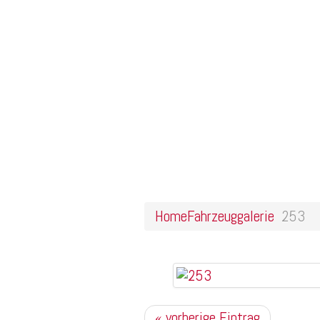
Home
Online Shop
Galerie
Felgendesigns
Kontakt
253
Home
Fahrzeuggalerie
253
« vorherige Eintrag