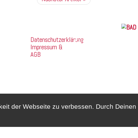
Franz Mehring
Company
Straße 14a
2026 
Datenschutzerklärung
99160
Impressum &
Sömmerda
AGB
Telefon:
03634/3189400
Whatsapp:
0172/6159748
hkeit der Webseite zu verbessen. Durch Deine