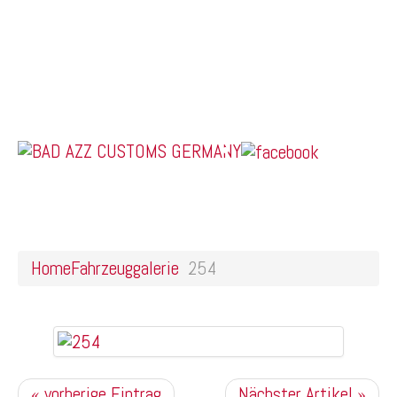
Home
Online Shop
Galerie
Felgendesigns
Kontakt
US Car Tuning & Monstertrucks
254
Home
Fahrzeuggalerie
254
« vorherige Eintrag
Nächster Artikel »