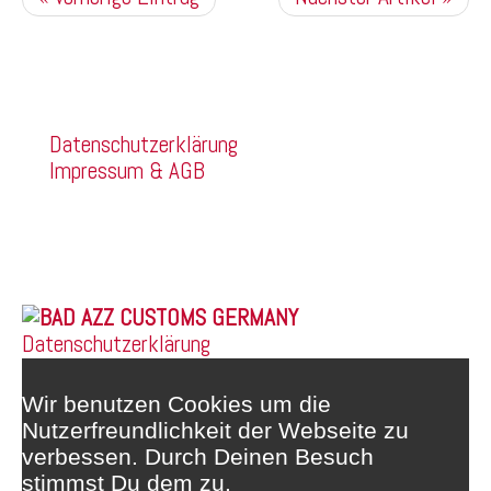
Kommentare sind deaktiviert.
Company
Datenschutzerklärung
Impressum & AGB
Franz Mehring Straße 14a
99160 Sömmerda
Telefon: 03634/3189400
Whatsapp: 0172/6159748
© 2026 |
Datenschutzerklärung
Wir benutzen Cookies um die
Nutzerfreundlichkeit der Webseite zu
verbessen. Durch Deinen Besuch
stimmst Du dem zu.