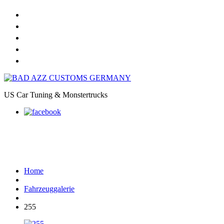
Home
Online Shop
Galerie
Felgendesigns
Kontakt
US Car Tuning & Monstertrucks
255
Home
Fahrzeuggalerie
255