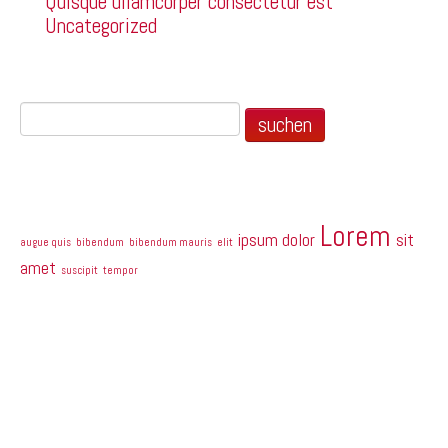
Quisque ullamcorper consectetur est
Uncategorized
Search
Tag Cloud
Lorem
ipsum dolor
sit
augue quis
bibendum
bibendum mauris
elit
amet
suscipit
tempor
In vitae
Class aptent taciti sociosqu ad litora torquent per
conubia nostra, per inceptos himenaeos. Nam
sodales volutpat turpis, porta tincidunt lacus
tempus sit amet. Morbi sapien ipsum, vehicula non