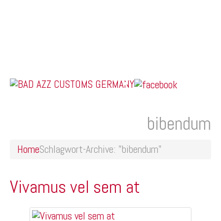
Home
Online Shop
Galerie
Felgendesigns
Kontakt
US Car Tuning & Monstertrucks
bibendum
Schlagwort-Archive:
Home
Schlagwort-Archive: "bibendum"
Vivamus vel sem at