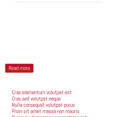
Lorem ipsum dolor sit amet, consectetur adipiscing
elit. Sed blandit massa vel mauris sollicitudin
dignissim. Phasellus ultrices tellus eget ipsum
ornare molestie scelerisque eros dignissim.
Phasellus fringilla hendrerit lectus nec vehicula.
Pellentesque habitant morbi tristique senectus et
netus et malesuada fames ac turpis egestas. In
faucibus, risus eu volutpat pellentesque, massa
felis feugiat velit, nec…
Read more
Categories
Cras elementum volutpat est
Cras sed volutpat neque
Nulla consequat volutpat purus
Proin sit amet massa non mauris