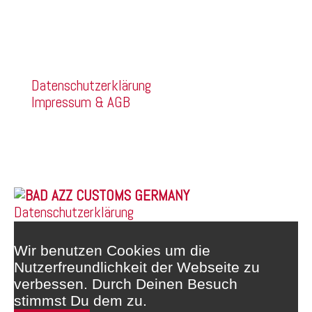
dignissim ut, ornare nec sem. Duis sed aliquet
tortor. Donec diam neque, aliquet nec purus a,
fermentum tristique massa.
Company
Datenschutzerklärung
Impressum & AGB
Franz Mehring Straße 14a
99160 Sömmerda
Telefon: 03634/3189400
Whatsapp: 0172/6159748
© 2026 |
Datenschutzerklärung
Wir benutzen Cookies um die
Nutzerfreundlichkeit der Webseite zu
verbessen. Durch Deinen Besuch
stimmst Du dem zu.