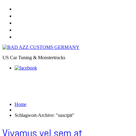
Home
Online Shop
Galerie
Felgendesigns
Kontakt
US Car Tuning & Monstertrucks
Schlagwort-Archive:
suscipit
Home
Schlagwort-Archive: "suscipit"
Vivamus vel sem at