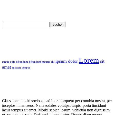
Search
Tag Cloud
Lorem
ipsum dolor
sit
augue quis
bibendum
bibendum mauris
elit
amet
suscipit
tempor
In vitae
Class aptent taciti sociosqu ad litora torquent per conubia nostra, per
inceptos himenaeos. Nam sodales volutpat turpis, porta tincidunt
lacus tempus sit amet. Morbi sapien ipsum, vehicula non dignissim
ut, ornare nec sem. Duis sed aliquet tortor. Donec diam neque,