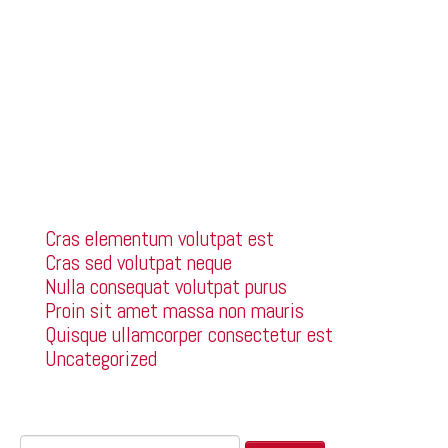
Donec dictum libero vel orci malesuada mattis.
Suspendisse libero ante, varius ac laoreet vel,
blandit eget lacus. Vestibulum ante ipsum primis in
faucibus orci luctus et ultrices posuere cubilia
Curae; Sed porta, arcu sit amet consequat
fermentum, erat est ullamcorper tortor, sed
eleifend urna dolor vitae sem.
Categories
Cras elementum volutpat est
Cras sed volutpat neque
Nulla consequat volutpat purus
Proin sit amet massa non mauris
Quisque ullamcorper consectetur est
Uncategorized
Search