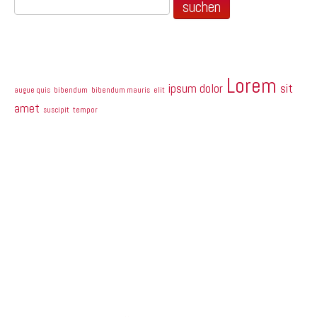
Tag Cloud
Lorem
ipsum dolor
sit
augue quis
bibendum
bibendum mauris
elit
amet
suscipit
tempor
In vitae
Class aptent taciti sociosqu ad litora torquent per
conubia nostra, per inceptos himenaeos. Nam
sodales volutpat turpis, porta tincidunt lacus
tempus sit amet. Morbi sapien ipsum, vehicula non
dignissim ut, ornare nec sem. Duis sed aliquet
tortor. Donec diam neque, aliquet nec purus a,
fermentum tristique massa.
Company