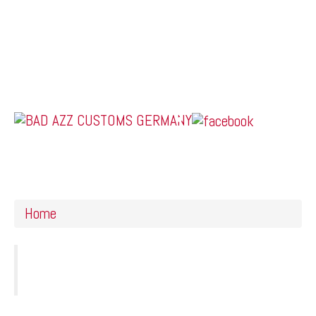
Home
Online Shop
Galerie
Felgendesigns
Kontakt
US Car Tuning & Monstertrucks
Quote post format
Home
Etiam vitae ligula nulla, eget convallis erat. Nunc
tortor sem, iaculis at rhoncus ac, molestie quis
nunc.